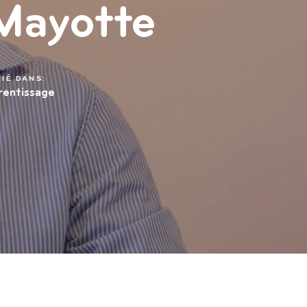
 Mayotte
IÉ DANS:
entissage