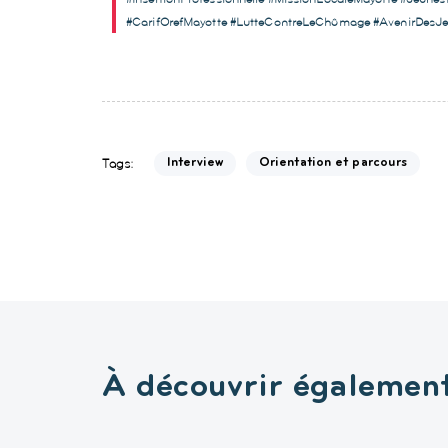
#CarifOrefMayotte #LutteContreLeChômage #AvenirDesJeu
Tags:
Interview
Orientation et parcours
À découvrir égalemen