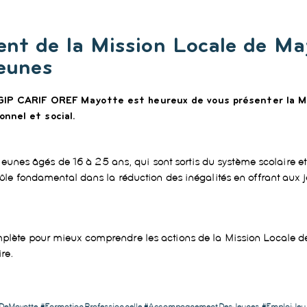
nt de la Mission Locale de May
Jeunes
le GIP CARIF OREF Mayotte est heureux de vous présenter
la 
onnel et social.
nes âgés de 16 à 25 ans, qui sont sortis du système scolaire et 
 rôle fondamental dans la réduction des inégalités en offrant aux j
mplète
pour mieux comprendre les actions de la
Mission Locale d
ire.
esDeMayotte #FormationProfessionnelle #AccompagnementDesJeunes #EmploiJeune