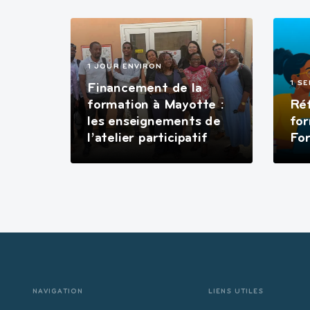
1 JOUR ENVIRON
1 S
Financement de la
formation à Mayotte :
Ré
les enseignements de
for
l’atelier participatif
Fo
NAVIGATION
LIENS UTILES