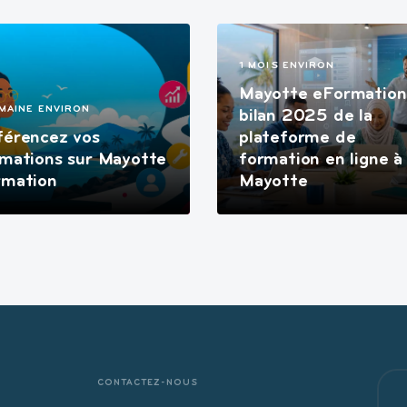
1 MOIS ENVIRON
Mayotte eFormation
EMAINE ENVIRON
bilan 2025 de la
férencez vos
plateforme de
mations sur Mayotte
formation en ligne à
rmation
Mayotte
CONTACTEZ-NOUS