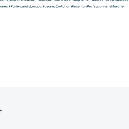
nes #PartenariatsLocaux #JeunesEnAction #InsertionProfessionnelleMayotte
t