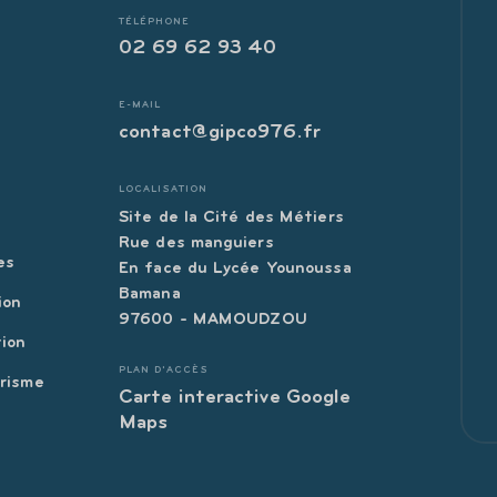
TÉLÉPHONE
02 69 62 93 40
E-MAIL
contact@gipco976.fr
LOCALISATION
Site de la Cité des Métiers
s
Rue des manguiers
es
En face du Lycée Younoussa
Bamana
ion
97600 - MAMOUDZOU
ion
PLAN D'ACCÈS
trisme
Carte interactive Google
Maps