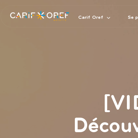
Carif Oref
Se p
Saisissez votre texte et appuyez sur Entrée
[V
Découv