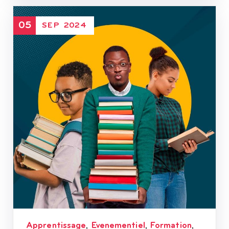
05
SEP
2024
Apprentissage
Evenementiel
Formation
,
,
,