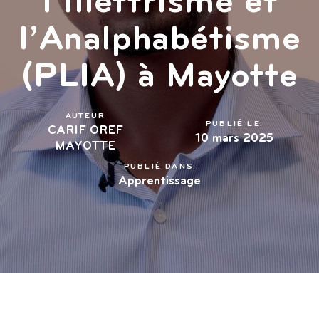
l’Illettrisme et
l’Analphabétisme
(PLIA) à Mayotte
AUTEUR
PUBLIÉ LE:
CARIF OREF
10 mars 2025
MAYOTTE
PUBLIÉ DANS:
Apprentissage