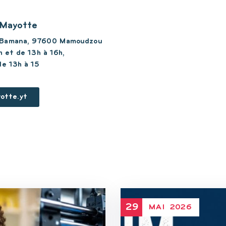
 Mayotte
 Bamana, 97600 Mamoudzou
h et de 13h à 16h,
de 13h à 15
otte.yt
29
MAI
2026