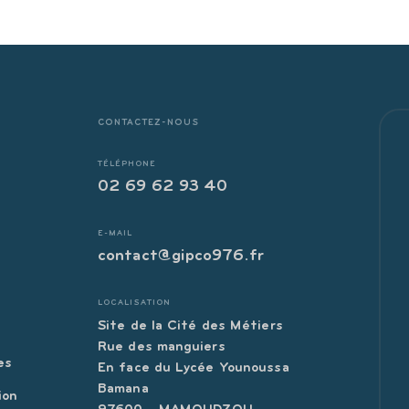
CONTACTEZ-NOUS
TÉLÉPHONE
02 69 62 93 40
E-MAIL
contact@gipco976.fr
LOCALISATION
Site de la Cité des Métiers
s
Rue des manguiers
es
En face du Lycée Younoussa
Bamana
ion