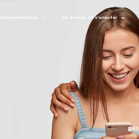
rofessionnaliser
Se former et s’orienter
23