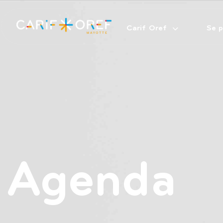
Carif Oref
Se p
Saisissez votre texte et appuyez sur Entrée
Agenda